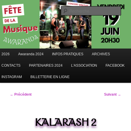
Aller
au
Rech
contenu
AWARANDA
principal
Menu
2026
Awaranda 2024
INFOS PRATIQUES
ARCHIVES
principal
CONTACTS
PARTENAIRES 2024
L’ASSOCIATION
FACEBOOK
INSTAGRAM
BILLETTERIE EN LIGNE
Navigation
← Précédent
Suivant →
des
images
KALARASH 2