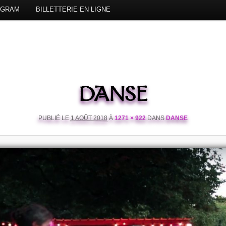
AGRAM
BILLETTERIE EN LIGNE
DANSE
PUBLIÉ LE
1 AOÛT 2018
À
1271 × 922
DANS
DANSE