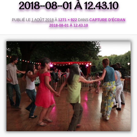
2018-08-01 À 12.43.10
PUBLIÉ LE
1 AOÛT 2018
À
1271 × 922
DANS
CAPTURE D’ÉCRAN
2018-08-01 À 12.43.10