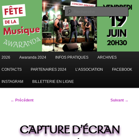
Aller
au
Rech
contenu
AWARANDA
principal
Menu
2026
Awaranda 2024
INFOS PRATIQUES
ARCHIVES
principal
CONTACTS
PARTENAIRES 2024
L’ASSOCIATION
FACEBOOK
INSTAGRAM
BILLETTERIE EN LIGNE
Navigation
← Précédent
Suivant →
des
images
CAPTURE D’ÉCRAN