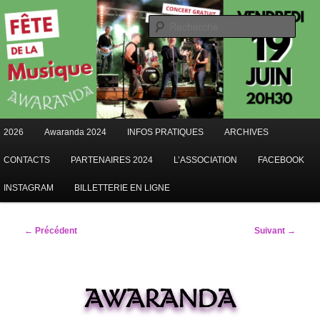
Aller
au
Rech
contenu
AWARANDA
principal
Menu
2026
Awaranda 2024
INFOS PRATIQUES
ARCHIVES
principal
CONTACTS
PARTENAIRES 2024
L’ASSOCIATION
FACEBOOK
INSTAGRAM
BILLETTERIE EN LIGNE
Navigation
← Précédent
Suivant →
des
images
AWARANDA