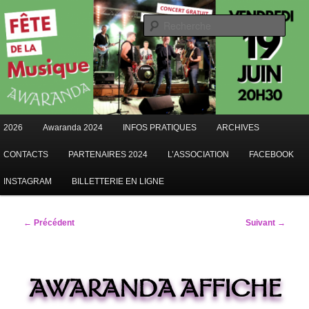
Aller
au
Rech
contenu
AWARANDA
principal
Menu
2026
Awaranda 2024
INFOS PRATIQUES
ARCHIVES
principal
CONTACTS
PARTENAIRES 2024
L’ASSOCIATION
FACEBOOK
INSTAGRAM
BILLETTERIE EN LIGNE
Navigation
← Précédent
Suivant →
des
images
AWARANDA AFFICHE